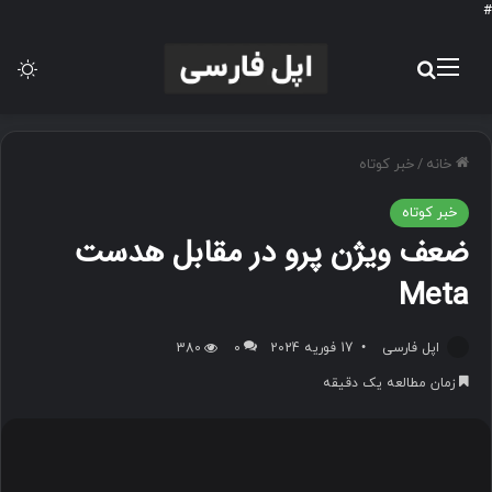
#
منو
جستجو برای
تغی
خانه
/
خبر کوتاه
خبر کوتاه
ضعف ویژن پرو در مقابل هدست
Meta
اپل فارسی
17 فوریه 2024
0
380
زمان مطالعه یک دقیقه