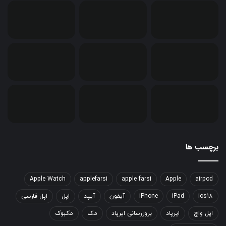
برچسب ها
Apple Watch
applefarsi
apple farsi
Apple
airpod
ios18
iPad
iPhone
آیفون
آیپد
اپل
اپل فارسی
اپل واچ
ایرپاد
بروزرسانی ایرپاد
مک
مکبوک