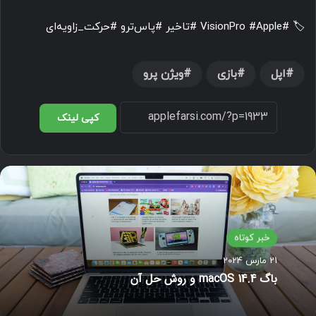
🏷️ #VisionPro #Apple #تاخیر #پاس‌ترو #حرکت_زاویه‌ای
اپل
بازی
ویژن پرو
کپی لینک
خبر کوتاه
21 مارس 2024
باگ macOS 14.4 و روش حل آن