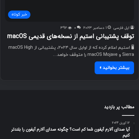
خبر کوتاه
اپل فارسی
1 دسامبر 2023
0
392
توقف پشتیبانی استیم از نسخه‌های قدیمی macOS
🖥️ استیم اعلام کرده که از اوایل سال ۲۰۲۴، پشتیبانی از macOS High
Sierra و macOS Mojave را متوقف خواهد…
بیشتر بخوانید »
مطالب پر بازدید
12 آوریل 2024
آیا صدای آلارم آیفون شما کم است؟ چگونه صدای آلارم آیفون را بلندتر
کنیم