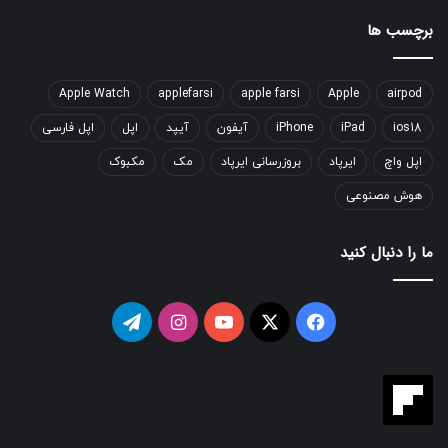
برچسب ها
Apple Watch
applefarsi
apple farsi
Apple
airpod
ios18
iPad
iPhone
آیفون
آیپد
اپل
اپل فارسی
اپل واچ
ایرپاد
بروزرسانی ایرپاد
مک
مکبوک
هوش مصنوعی
ما را دنبال کنید
فیسبوک
ایکس
یوتیوب
اینستاگرام
تلگرام