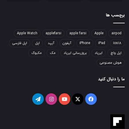
برچسب ها
Apple Watch
applefarsi
apple farsi
Apple
airpod
ios18
iPad
iPhone
آیفون
آیپد
اپل
اپل فارسی
اپل واچ
ایرپاد
بروزرسانی ایرپاد
مک
مکبوک
هوش مصنوعی
ما را دنبال کنید
فیسبوک
ایکس
یوتیوب
اینستاگرام
تلگرام