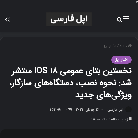
#
منو
جستجو برای
تغی
خانه
/
اخبار اپل
اخبار اپل
نخستین بتای عمومی iOS 18 منتشر
شد: نحوه نصب، دستگاه‌های سازگار،
ویژگی‌های جدید
اپل فارسی
16 جولای 2024
0
463
زمان مطالعه یک دقیقه