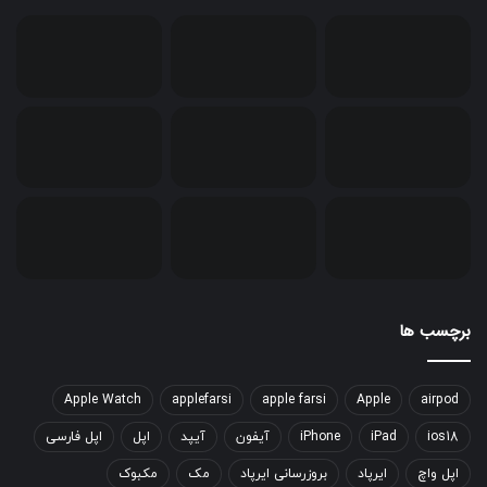
برچسب ها
Apple Watch
applefarsi
apple farsi
Apple
airpod
ios18
iPad
iPhone
آیفون
آیپد
اپل
اپل فارسی
اپل واچ
ایرپاد
بروزرسانی ایرپاد
مک
مکبوک