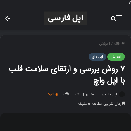
#
منو
جستجو برای
تغی
خانه
/
آموزش
آموزش
اپل واچ
۷ روش بررسی و ارتقای سلامت قلب
با اپل واچ
اپل فارسی
10 آوریل 2024
0
589
زمان تقریبی مطالعه 5 دقیقه