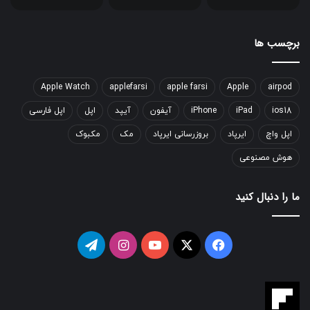
برچسب ها
Apple Watch
applefarsi
apple farsi
Apple
airpod
ios18
iPad
iPhone
آیفون
آیپد
اپل
اپل فارسی
اپل واچ
ایرپاد
بروزرسانی ایرپاد
مک
مکبوک
هوش مصنوعی
ما را دنبال کنید
فیسبوک
ایکس
یوتیوب
اینستاگرام
تلگرام