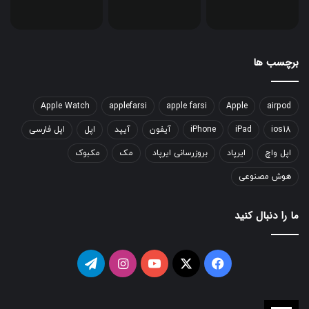
برچسب ها
Apple Watch
applefarsi
apple farsi
Apple
airpod
ios18
iPad
iPhone
آیفون
آیپد
اپل
اپل فارسی
اپل واچ
ایرپاد
بروزرسانی ایرپاد
مک
مکبوک
هوش مصنوعی
ما را دنبال کنید
فیسبوک
ایکس
یوتیوب
اینستاگرام
تلگرام