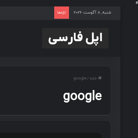
#
شنبه, 8 آگوست 2026
تازه‌ها
خانه
/
google
google