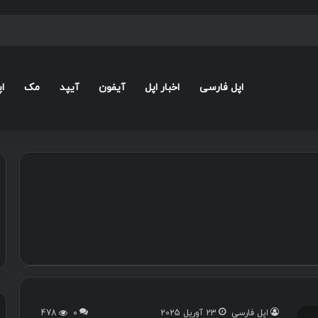
اپل فارسی
اخبار اپل
آیفون
آیپد
مک
ا
اپل فارسی
23 آوریل 2025
0
478