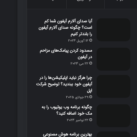
و
و
ت
ا
آیا صدای آلارم آیفون شما کم
ک
ب
ا
م
است؟ چگونه صدای آلارم آیفون
را بلندتر کنیم
گ
12 آوریل 2024
ر
مسدود کردن پیامک‌های مزاحم
در آیفون
ا
22 می 2024
م
چرا هرگز نباید اپلیکیشن‌ها را در
آیفون خود ببندید؟ توضیح شرکت
اپل
29 جولای 2025
چگونه برنامه وب یوتیوب را به
مک خود اضافه کنید؟
22 نوامبر 2024
بهترین برنامه‌ هوش مصنوعی