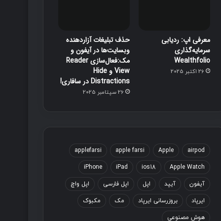
معرفی اپ: ردیابی
حذف تبلیغات آزاردهنده
سرمایه‌گذاری
وبسایت‌ها در آیفون و
Wealthfolio
مک:فعال‌سازی Reader
View و Hide
26 اکتبر 2025
Distractions در سافاری!
26 سپتامبر 2025
applefarsi
apple farsi
Apple
airpod
iPhone
iPad
ios18
Apple Watch
آیفون
آیپد
اپل
اپل فارسی
اپل واچ
ایرپاد
بروزرسانی ایرپاد
مک
مکبوک
هوش مصنوعی