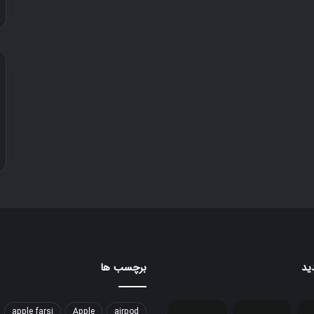
ید
برچسب ها
apple farsi
Apple
airpod