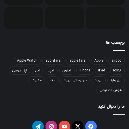
برچسب ها
Apple Watch
applefarsi
apple farsi
Apple
airpod
ios18
iPad
iPhone
آیفون
آیپد
اپل
اپل فارسی
اپل واچ
ایرپاد
بروزرسانی ایرپاد
مک
مکبوک
هوش مصنوعی
ما را دنبال کنید
فیسبوک
ایکس
یوتیوب
اینستاگرام
تلگرام