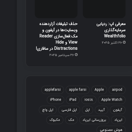
معرفی اپ: ردیابی
حذف تبلیغات آزاردهنده
سرمایه‌گذاری
وبسایت‌ها در آیفون و
Wealthfolio
مک:فعال‌سازی Reader
View و Hide
26 اکتبر 2025
Distractions در سافاری!
26 سپتامبر 2025
applefarsi
apple farsi
Apple
airpod
iPhone
iPad
ios18
Apple Watch
آیفون
آیپد
اپل
اپل فارسی
اپل واچ
ایرپاد
بروزرسانی ایرپاد
مک
مکبوک
هوش مصنوعی