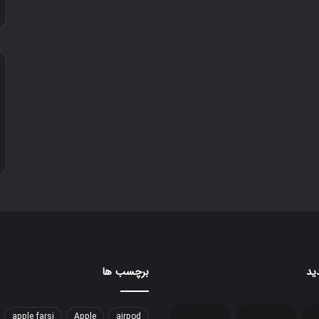
ید
برچسب ها
apple farsi
Apple
airpod