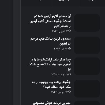
و
و
ت
ا
آیا صدای آلارم آیفون شما کم
ک
ب
ا
م
است؟ چگونه صدای آلارم آیفون
را بلندتر کنیم
گ
12 آوریل 2024
ر
مسدود کردن پیامک‌های مزاحم
در آیفون
ا
22 می 2024
م
چرا هرگز نباید اپلیکیشن‌ها را در
آیفون خود ببندید؟ توضیح شرکت
اپل
29 جولای 2025
چگونه برنامه وب یوتیوب را به
مک خود اضافه کنید؟
22 نوامبر 2024
بهترین برنامه‌ هوش مصنوعی