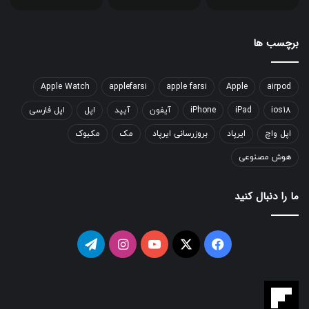
برچسب ها
Apple Watch
applefarsi
apple farsi
Apple
airpod
ios18
iPad
iPhone
آیفون
آیپد
اپل
اپل فارسی
اپل واچ
ایرپاد
بروزرسانی ایرپاد
مک
مکبوک
هوش مصنوعی
ما را دنبال کنید
فیسبوک
ایکس
یوتیوب
اینستاگرام
تلگرام