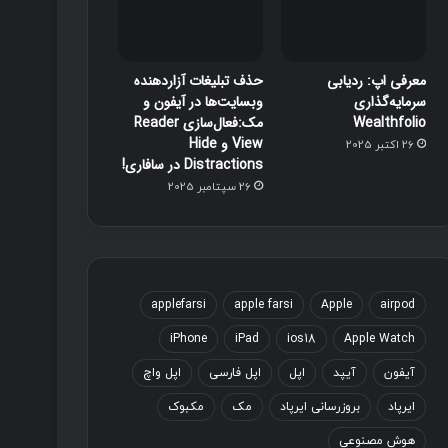
معرفی اپ: ردیابی
حذف تبلیغات آزاردهنده
سرمایه‌گذاری
وبسایت‌ها در آیفون و
Wealthfolio
مک:فعال‌سازی Reader
View و Hide
26 اکتبر 2025
Distractions در سافاری!
26 سپتامبر 2025
applefarsi
apple farsi
Apple
airpod
iPhone
iPad
ios18
Apple Watch
آیفون
آیپد
اپل
اپل فارسی
اپل واچ
ایرپاد
بروزرسانی ایرپاد
مک
مکبوک
هوش مصنوعی