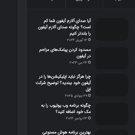
و
و
ت
ا
آیا صدای آلارم آیفون شما کم
ک
ب
ا
م
است؟ چگونه صدای آلارم آیفون
را بلندتر کنیم
گ
12 آوریل 2024
ر
مسدود کردن پیامک‌های مزاحم
در آیفون
ا
22 می 2024
م
چرا هرگز نباید اپلیکیشن‌ها را در
آیفون خود ببندید؟ توضیح شرکت
اپل
29 جولای 2025
چگونه برنامه وب یوتیوب را به
مک خود اضافه کنید؟
22 نوامبر 2024
بهترین برنامه‌ هوش مصنوعی