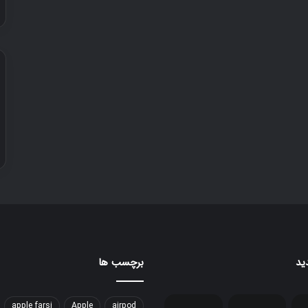
ید
برچسب ها
apple farsi
Apple
airpod