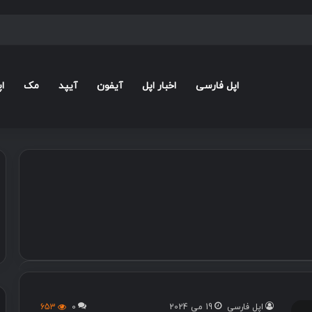
اپل فارسی
اخبار اپل
آیفون
آیپد
مک
ا
اپل فارسی
19 می 2024
0
653