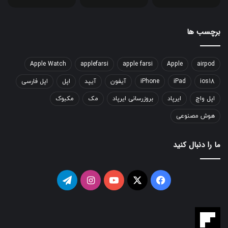
برچسب ها
Apple Watch
applefarsi
apple farsi
Apple
airpod
ios18
iPad
iPhone
آیفون
آیپد
اپل
اپل فارسی
اپل واچ
ایرپاد
بروزرسانی ایرپاد
مک
مکبوک
هوش مصنوعی
ما را دنبال کنید
فیسبوک
ایکس
یوتیوب
اینستاگرام
تلگرام