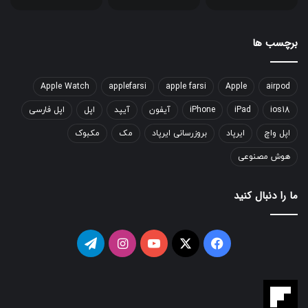
برچسب ها
Apple Watch
applefarsi
apple farsi
Apple
airpod
ios18
iPad
iPhone
آیفون
آیپد
اپل
اپل فارسی
اپل واچ
ایرپاد
بروزرسانی ایرپاد
مک
مکبوک
هوش مصنوعی
ما را دنبال کنید
فیسبوک
ایکس
یوتیوب
اینستاگرام
تلگرام