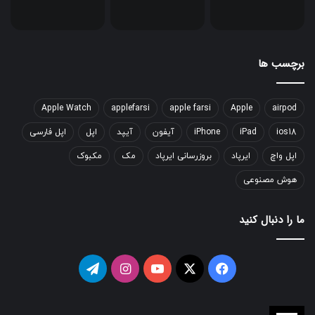
برچسب ها
Apple Watch
applefarsi
apple farsi
Apple
airpod
ios18
iPad
iPhone
آیفون
آیپد
اپل
اپل فارسی
اپل واچ
ایرپاد
بروزرسانی ایرپاد
مک
مکبوک
هوش مصنوعی
ما را دنبال کنید
فیسبوک
ایکس
یوتیوب
اینستاگرام
تلگرام