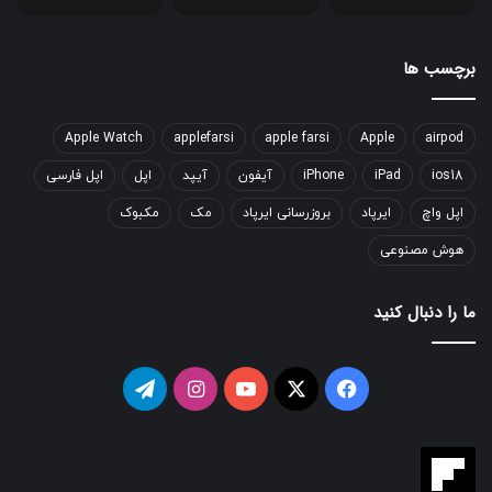
برچسب ها
Apple Watch
applefarsi
apple farsi
Apple
airpod
ios18
iPad
iPhone
آیفون
آیپد
اپل
اپل فارسی
اپل واچ
ایرپاد
بروزرسانی ایرپاد
مک
مکبوک
هوش مصنوعی
ما را دنبال کنید
فیسبوک
ایکس
یوتیوب
اینستاگرام
تلگرام