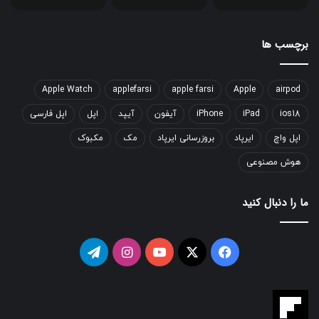
برچسب ها
Apple Watch
applefarsi
apple farsi
Apple
airpod
ios18
iPad
iPhone
آیفون
آیپد
اپل
اپل فارسی
اپل واچ
ایرپاد
بروزرسانی ایرپاد
مک
مکبوک
هوش مصنوعی
ما را دنبال کنید
فیسبوک
ایکس
یوتیوب
اینستاگرام
تلگرام