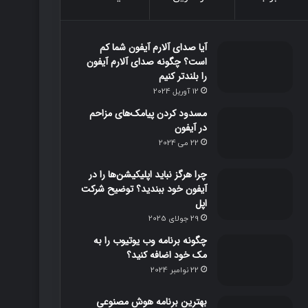
و
و
ت
ا
آیا صدای آلارم آیفون شما کم
ک
ب
ا
م
است؟ چگونه صدای آلارم آیفون
را بلندتر کنیم
گ
12 آوریل 2024
ر
مسدود کردن پیامک‌های مزاحم
در آیفون
ا
22 می 2024
م
چرا هرگز نباید اپلیکیشن‌ها را در
آیفون خود ببندید؟ توضیح شرکت
اپل
29 جولای 2025
چگونه برنامه وب یوتیوب را به
مک خود اضافه کنید؟
22 نوامبر 2024
بهترین برنامه‌ هوش مصنوعی