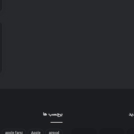
ید
برچسب ها
apple farsi
Apple
airpod