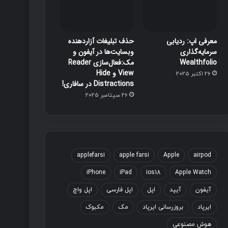
معرفی اپ: ردیابی
حذف تبلیغات آزاردهنده
سرمایه‌گذاری
وبسایت‌ها در آیفون و
Wealthfolio
مک:فعال‌سازی Reader
View و Hide
26 اکتبر 2025
Distractions در سافاری!
26 سپتامبر 2025
applefarsi
apple farsi
Apple
airpod
iPhone
iPad
ios18
Apple Watch
آیفون
آیپد
اپل
اپل فارسی
اپل واچ
ایرپاد
بروزرسانی ایرپاد
مک
مکبوک
هوش مصنوعی