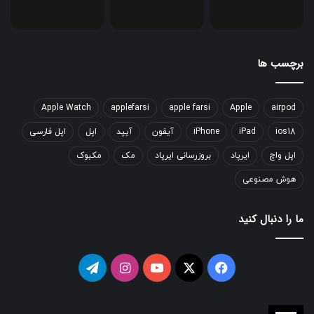
برچسب ها
Apple Watch
applefarsi
apple farsi
Apple
airpod
ios18
iPad
iPhone
آیفون
آیپد
اپل
اپل فارسی
اپل واچ
ایرپاد
بروزرسانی ایرپاد
مک
مکبوک
هوش مصنوعی
ما را دنبال کنید
فیسبوک
ایکس
یوتیوب
اینستاگرام
تلگرام