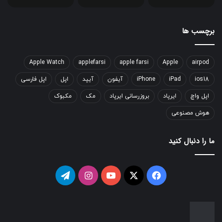
برچسب ها
Apple Watch
applefarsi
apple farsi
Apple
airpod
ios18
iPad
iPhone
آیفون
آیپد
اپل
اپل فارسی
اپل واچ
ایرپاد
بروزرسانی ایرپاد
مک
مکبوک
هوش مصنوعی
ما را دنبال کنید
فیسبوک
ایکس
یوتیوب
اینستاگرام
تلگرام