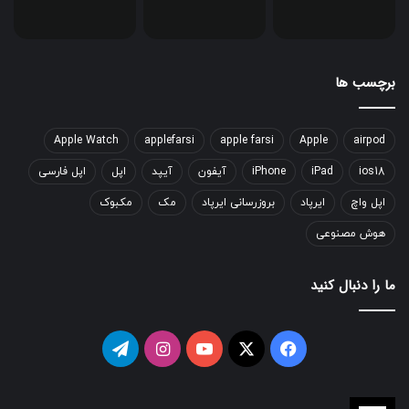
برچسب ها
Apple Watch
applefarsi
apple farsi
Apple
airpod
ios18
iPad
iPhone
آیفون
آیپد
اپل
اپل فارسی
اپل واچ
ایرپاد
بروزرسانی ایرپاد
مک
مکبوک
هوش مصنوعی
ما را دنبال کنید
فیسبوک
ایکس
یوتیوب
اینستاگرام
تلگرام