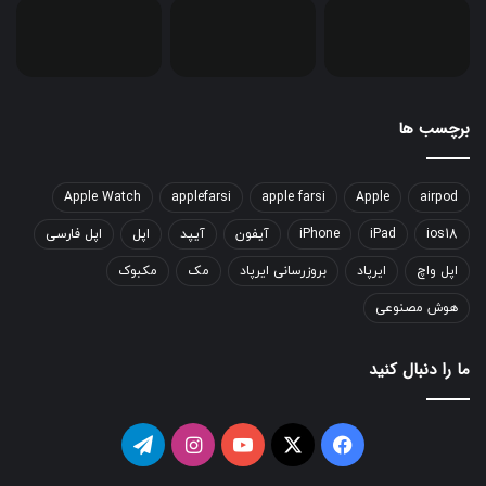
برچسب ها
Apple Watch
applefarsi
apple farsi
Apple
airpod
ios18
iPad
iPhone
آیفون
آیپد
اپل
اپل فارسی
اپل واچ
ایرپاد
بروزرسانی ایرپاد
مک
مکبوک
هوش مصنوعی
ما را دنبال کنید
فیسبوک
ایکس
یوتیوب
اینستاگرام
تلگرام