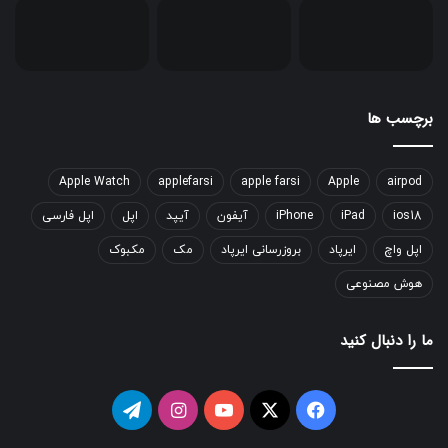
برچسب ها
Apple Watch
applefarsi
apple farsi
Apple
airpod
ios18
iPad
iPhone
آیفون
آیپد
اپل
اپل فارسی
اپل واچ
ایرپاد
بروزرسانی ایرپاد
مک
مکبوک
هوش مصنوعی
ما را دنبال کنید
فیسبوک
ایکس
یوتیوب
اینستاگرام
تلگرام