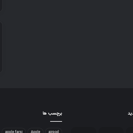
ید
برچسب ها
apple farsi
Apple
airpod