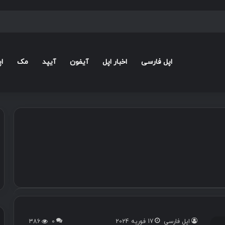
اپل فارسی
اخبار اپل
آیفون
آیپد
مک
ا
اپل فارسی
17 فوریه 2024
0
386