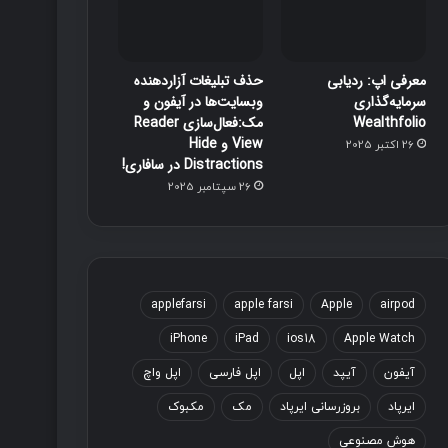
معرفی اپ: ردیابی
حذف تبلیغات آزاردهنده
سرمایه‌گذاری
وبسایت‌ها در آیفون و
Wealthfolio
مک:فعال‌سازی Reader
View و Hide
26 اکتبر 2025
Distractions در سافاری!
26 سپتامبر 2025
applefarsi
apple farsi
Apple
airpod
iPhone
iPad
ios18
Apple Watch
آیفون
آیپد
اپل
اپل فارسی
اپل واچ
ایرپاد
بروزرسانی ایرپاد
مک
مکبوک
هوش مصنوعی