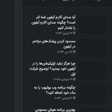
و
و
ت
ا
آیا صدای آلارم آیفون شما کم
ک
ب
ا
م
است؟ چگونه صدای آلارم آیفون
را بلندتر کنیم
گ
12 آوریل 2024
ر
مسدود کردن پیامک‌های مزاحم
در آیفون
ا
22 می 2024
م
چرا هرگز نباید اپلیکیشن‌ها را در
آیفون خود ببندید؟ توضیح شرکت
اپل
29 جولای 2025
چگونه برنامه وب یوتیوب را به
مک خود اضافه کنید؟
22 نوامبر 2024
بهترین برنامه‌ هوش مصنوعی