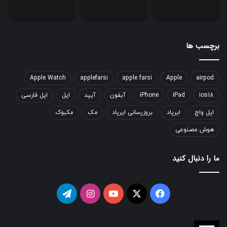
برچسب ها
Apple Watch
applefarsi
apple farsi
Apple
airpod
ios18
iPad
iPhone
آیفون
آیپد
اپل
اپل فارسی
اپل واچ
ایرپاد
بروزرسانی ایرپاد
مک
مکبوک
هوش مصنوعی
ما را دنبال کنید
فیسبوک
ایکس
یوتیوب
اینستاگرام
تلگرام