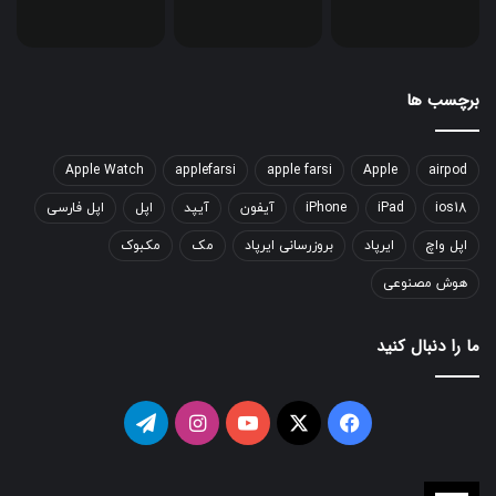
برچسب ها
Apple Watch
applefarsi
apple farsi
Apple
airpod
ios18
iPad
iPhone
آیفون
آیپد
اپل
اپل فارسی
اپل واچ
ایرپاد
بروزرسانی ایرپاد
مک
مکبوک
هوش مصنوعی
ما را دنبال کنید
فیسبوک
ایکس
یوتیوب
اینستاگرام
تلگرام