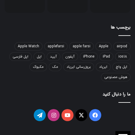
برچسب ها
Apple Watch
applefarsi
apple farsi
Apple
airpod
ios18
iPad
iPhone
آیفون
آیپد
اپل
اپل فارسی
اپل واچ
ایرپاد
بروزرسانی ایرپاد
مک
مکبوک
هوش مصنوعی
ما را دنبال کنید
فیسبوک
ایکس
یوتیوب
اینستاگرام
تلگرام