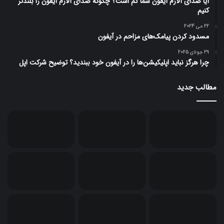
آیا صدای آلارم آیفون شما کم است؟ چگونه صدای آلارم آیفون را بلندتر
کنیم
22 می 2024
مسدود کردن پیامک‌های مزاحم در آیفون
29 جولای 2025
چرا هرگز نباید اپلیکیشن‌ها را در آیفون خود ببندید؟ توضیح شرکت اپل
مطالب جدید