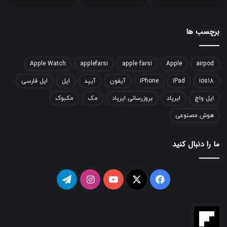
برچسب ها
Apple Watch
applefarsi
apple farsi
Apple
airpod
ios18
iPad
iPhone
آیفون
آیپد
اپل
اپل فارسی
اپل واچ
ایرپاد
بروزرسانی ایرپاد
مک
مکبوک
هوش مصنوعی
ما را دنبال کنید
فیسبوک
ایکس
یوتیوب
اینستاگرام
تلگرام