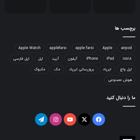
برچسب ها
Apple Watch
applefarsi
apple farsi
Apple
airpod
ios18
iPad
iPhone
آیفون
آیپد
اپل
اپل فارسی
اپل واچ
ایرپاد
بروزرسانی ایرپاد
مک
مکبوک
هوش مصنوعی
ما را دنبال کنید
فیسبوک
ایکس
یوتیوب
اینستاگرام
تلگرام