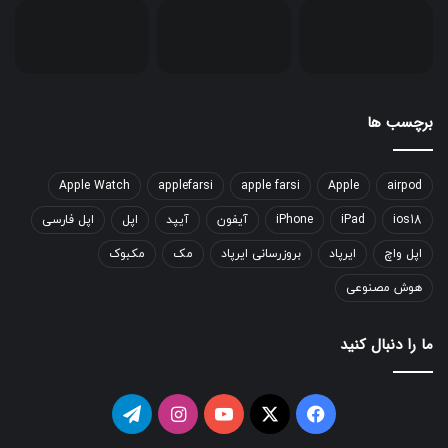
برچسب ها
Apple Watch
applefarsi
apple farsi
Apple
airpod
ios18
iPad
iPhone
آیفون
آیپد
اپل
اپل فارسی
اپل واچ
ایرپاد
بروزرسانی ایرپاد
مک
مکبوک
هوش مصنوعی
ما را دنبال کنید
فیسبوک
ایکس
یوتیوب
اینستاگرام
تلگرام