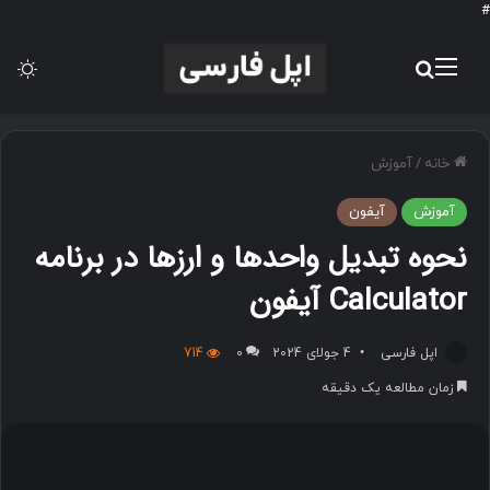
#
منو
جستجو برای
تغی
خانه
/
آموزش
آموزش
آیفون
نحوه تبدیل واحدها و ارزها در برنامه
Calculator آیفون
اپل فارسی
4 جولای 2024
0
714
زمان مطالعه یک دقیقه